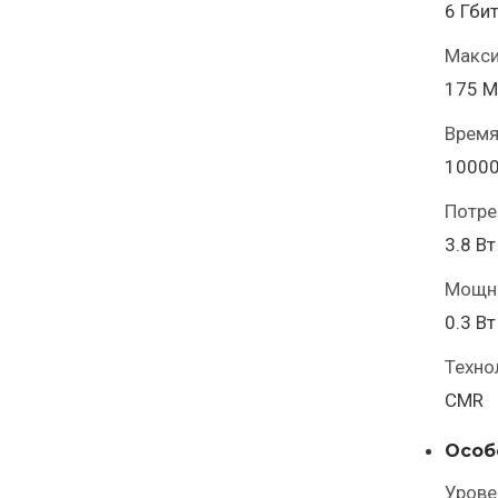
6 Гбит
Макси
175 М
Время
10000
Потре
3.8 Вт
Мощно
0.3 Вт
Техно
CMR
Особ
Урове