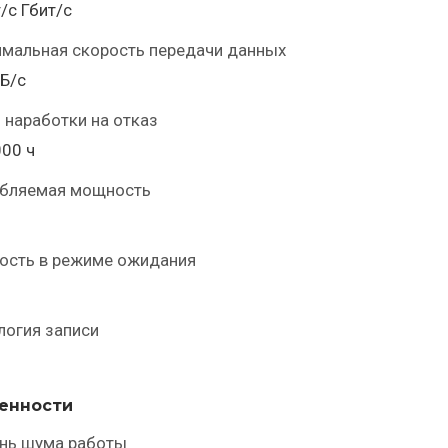
/с Гбит/с
мальная скорость передачи данных
Б/с
 наработки на отказ
00 ч
бляемая мощность
сть в режиме ожидания
логия записи
енности
нь шума работы