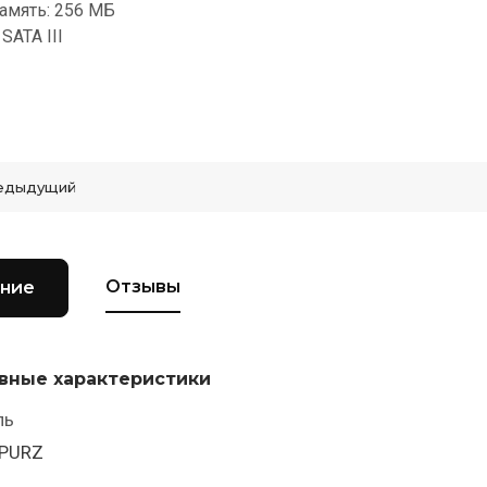
амять: 256 МБ
SATA III
едыдущий
Отзывы
ние
вные характеристики
ль
PURZ