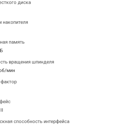
есткого диска
 накопителя
ная память
МБ
сть вращения шпинделя
об/мин
-фактор
фейс
II
скная способность интерфейса