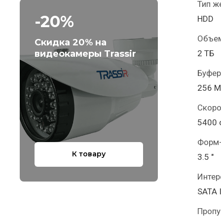
Тип ж
-20%
HDD
Объем
Скидка 20% на
видеокамеры Trassir
2 ТБ
Буфер
256 
Скоро
5400 
Форм
К товару
3.5 "
Интер
SATA I
Пропу