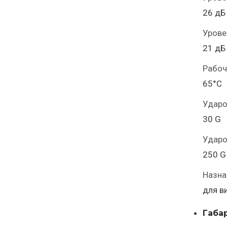
26 дБ
Урове
21 дБ
Рабоч
65°С
Ударо
30 G
Ударо
250 G
Назна
для в
Габа