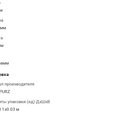
а
мм
на
 мм
та
мм
рамм
овка
ул производителя
PURZ
иты упаковки (ед) ДхШхВ
0.1x0.03 м