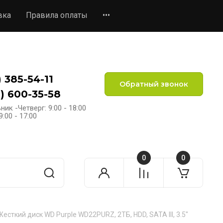
вка
Правила оплаты
•••
) 385-54-11
Обратный звонок
) 600-35-58
ик -Четверг: 9:00 - 18:00
:00 - 17:00
0
0
Жесткий диск WD Purple WD22PURZ, 2ТБ, HDD, SATA III, 3.5"