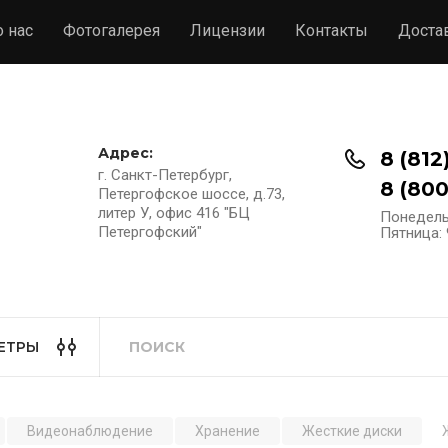
 нас
Фотогалерея
Лицензии
Контакты
Доста
Адрес:
8 (812
г. Санкт-Петербург,
8 (800
Петергофское шоссе, д.73,
литер У, офис 416 "БЦ
Понедельн
Петергофский"
Пятница: 9
ЕТРЫ
Видеонаблюдение
Хранение
Жесткие диски