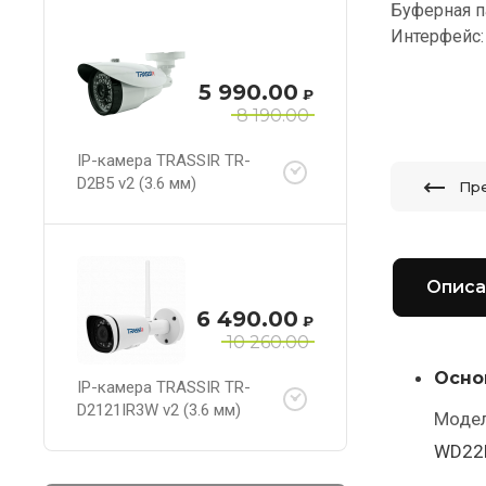
Буферная п
Интерфейс: 
5 990.00
₽
8 190.00
IP-камера TRASSIR TR-
D2B5 v2 (3.6 мм)
Пр
Описа
6 490.00
₽
10 260.00
Осно
IP-камера TRASSIR TR-
D2121IR3W v2 (3.6 мм)
Моде
WD22