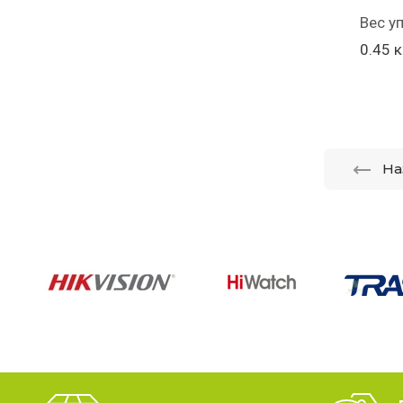
Вес у
0.45 к
На