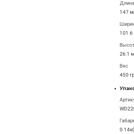
Длин
147 
Шири
101.6
Высо
26.1 
Вес
450 г
Упак
Артик
WD22
Габар
0.14x