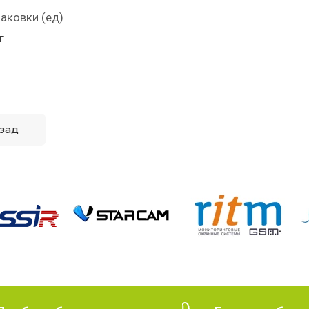
паковки (ед)
г
зад