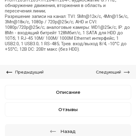
Pro/H.265/H.265+/H.264/H.264+; аудиосжатие G.711u.,
обнаружение движения, вторжения в область и
пересечения линии;
Разрешение записи на канал: TVI: 5Мп@12к/с, 4Мп@15к/с,
3Мп@18к/с, 1080p / 720p@25к/с; AHD и CVI:
1080p/720p@25к/с; аналоговые камеры: WD1@25к/с; IP: до
8Мп - входящий битрейт 128Мбит/с, 1 SATA для HDD до
10Тб; 1 RJ-45 10M/ 100M/ 1000M Ethernet интерфейс; 1
USB2.0, 1 USB3.0; 1 RS-485; Трев. вход/выход 8/4; -10°C до
+55°C; 12В DC: 20Вт макс (без HDD).
Предыдущий
Следующий
Описание
Отзывы
Назад