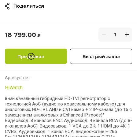
Поделиться
18 799.00
₽
Предзаказ
Быстрый заказ
Артикул:
нет
HiWatch
8-ми канальный гибридный HD-TVI регистратор c
технологией AoC (аудио по коаксиальному кабелю) для
аналоговых, HD-TVI, AHD и CVI камер + 2 IP-канала (до 16 с
замещением аналоговых в Enhanced IP mode)*
Видеовход: 8 каналов BNC; Аудиовход: 4 канала RCA (до 8-
и каналов AoC); Видеовыход: 1 VGA до 2К, 1 HDMI до 4К, 1
CVBS; Аудиовыход: 1 канал RCA; видеосжатие H.265